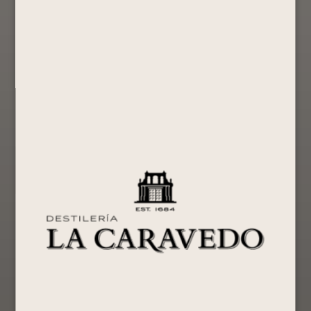
Portón –
MULE 355ML
Portón –
Sabor Limón
Sabor
Ready to Drink
355ml
Maracuyá
S/
10.90
355ml
Ready to Drink
Ready to Drink
S/
10.90
Comprar
S/
10.90
Ahora
Comprar
Ver Producto
Ahora
Comprar
Ver Producto
Ahora
Ver Producto
BY PORTÓN
Pisco Portón
Chilcano By
PUNCH 355ML
Mosto Verde
Portón –
50ml
Sabor Frutos
Ready to Drink
Quebranta –
Rojos 355ml
S/
10.90
Edición
Ready to Drink
Machu Picchu
S/
10.90
Comprar
Edición