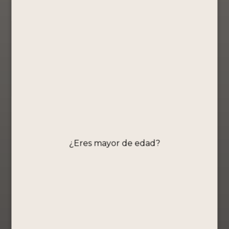
Ahora
especial
Ver Producto
Comprar
S/
19.90
Ahora
Ver Producto
Comprar
Ahora
Ver Producto
Pisco Portón
Chilcano By
Rosa del Perú
Portón –
N°5 Mosto
Sabor Mango
¿Eres mayor de edad?
Verde 750ml
355ml
Edición
Ready to Drink
especial
S/
10.90
S/
229.00
Comprar
Comprar
Ahora
Ahora
Ver Producto