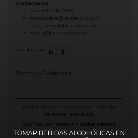
Contáctanos
Peru +51 1 711-7800
ventasonline@lacaravedo.com
ecommerce@lacaravedo.com
ventas@lacaravedo.com
Términos y Condiciones
© 2024 Destilería La Caravedo. Todos los
derechos reservados.
Diseñado por
Watson – Digital Factory
TOMAR BEBIDAS ALCOHÓLICAS EN