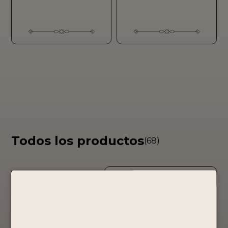
Todos los productos
(68)
Chilcano By
BY PORTÓN
Chilcano By