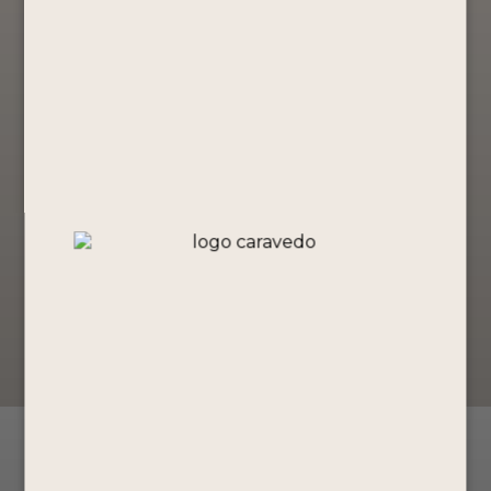
355ml
Alcohol / Volumen
9°
Sabor
Punch
Tiempo de vida
1 año