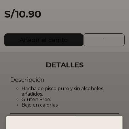
S/
10.90
BY
Añadir al carrito
PORTÓN
PUNCH
355ML
cantidad
DETALLES
Descripción
Hecha de pisco puro y sin alcoholes
añadidos.
Gluten Free.
Bajo en calorías.
Tamaño