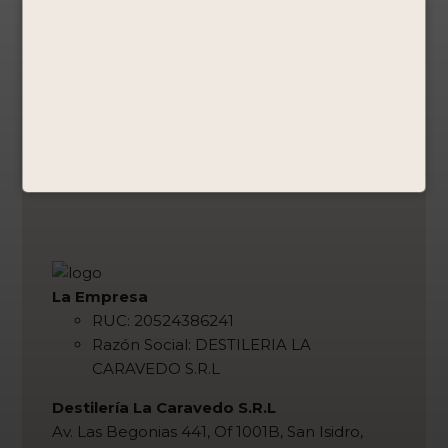
La Empresa
RUC: 20524386241
Razón Social: DESTILERIA LA
CARAVEDO S.R.L
Destilería La Caravedo S.R.L
Av. Las Begonias 441, Of 1001B, San Isidro,