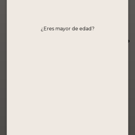
PISCO
PISCO
Pisco Portón
PORTÓN
PORTÓN
Orgullo
EDICIÓN
EDICIÓN
Peruano –
¿Eres mayor de edad?
LIMITADA
LIMITADA
Quinta
PALLAY
QUILLOAY
Colección
750ML
750ML
Ollantaytambo
Edición
Edición
Edición
especial
especial
especial
S/
229.00
S/
229.00
S/
89.90
Comprar
Comprar
Comprar
Ahora
Ahora
Ahora
Ver Producto
Ver Producto
Ver Producto
PISCO PURO
LA
CARAVEDO –