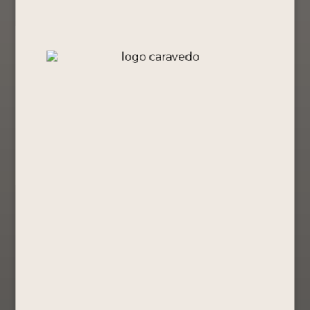
PACK RTD´S
PISCO
Colección
¡Oferta!
BY PORTÓN
PORTÓN
Completa
X6
MOSTO
Orgullo
VERDE 750
Peruano
Promociones
ML +
Edición
S/
45.00
BOMBONES
especial
MASTERPIECES
S/
551.40
165 GR By
Comprar
S/
460.00
Portón
Ahora
Ver Producto
Mosto Verde
Comprar
S/
136.80
Ahora
S/
130.90
Ver Producto
Comprar
Ahora
Ver Producto