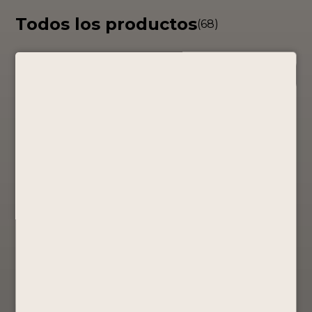
Todos los productos
(68)
COLECCIÓN
Pack Pisco
PACK RTD´S
PERUANIDAD
Portón
BY PORTÓN
– PISCO
X12
Promociones
PORTÓN
Promociones
S/
148.00
50ML
S/
90.00
Mosto Verde
Comprar
S/
131.40
Ahora
Comprar
Ver Producto
Ahora
Comprar
Ver Producto
Ahora
Ver Producto