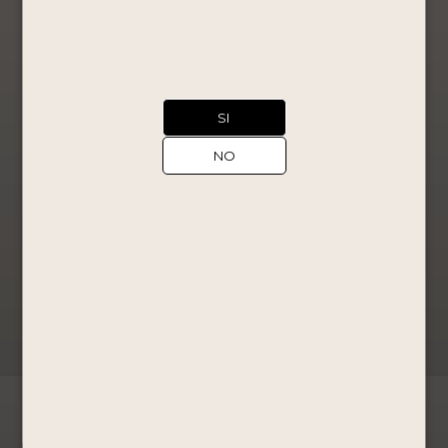
Edición EL
MURAL
750ML
Pisco Puro
S/
39.90
SI
Comprar
NO
Ahora
Ver Producto
←
1
2
3
4
5
6
7
→