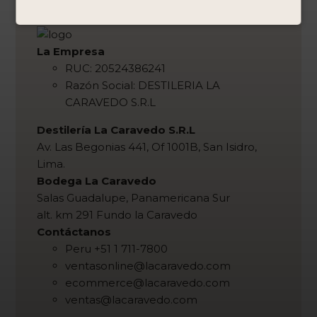
La Empresa
RUC: 20524386241
Razón Social: DESTILERIA LA
CARAVEDO S.R.L
Destilería La Caravedo S.R.L
Av. Las Begonias 441, Of 1001B, San Isidro,
Lima.
Bodega La Caravedo
Salas Guadalupe, Panamericana Sur
alt. km 291 Fundo la Caravedo
Contáctanos
Peru +51 1 711-7800
ventasonline@lacaravedo.com
ecommerce@lacaravedo.com
ventas@lacaravedo.com