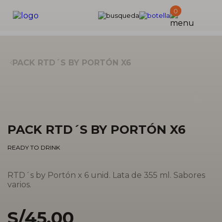
Products
0
search
PACK RTD´S BY PORTÓN X6
Zo
PACK RTD´S BY PORTÓN X6
READY TO DRINK
RTD´s by Portón x 6 unid. Lata de 355 ml. Sabores
varios.
S/
45.00