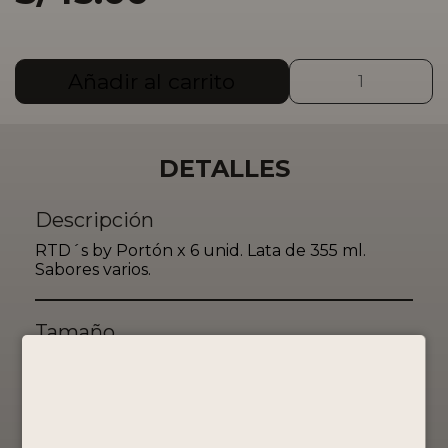
PACK
Añadir al carrito
RTD
´S
BY
PORTÓN
DETALLES
X6
cantidad
Descripción
RTD´s by Portón x 6 unid. Lata de 355 ml.
Sabores varios.
Tamaño
355ml
Grado de Alcohol