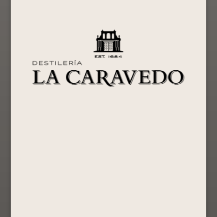
PACK RTD´S
PISCO
Colección
¡Oferta!
BY PORTÓN
PORTÓN
Completa
X6
MOSTO
Orgullo
VERDE 750
Peruano
Promociones
ML +
Edición
S/
45.00
BOMBONES
especial
MASTERPIECES
S/
551.40
165 GR By
Comprar
S/
460.00
Portón
Ahora
Ver Producto
Mosto Verde
Comprar
S/
136.80
Ahora
S/
130.90
Ver Producto
Comprar
Ahora
Ver Producto