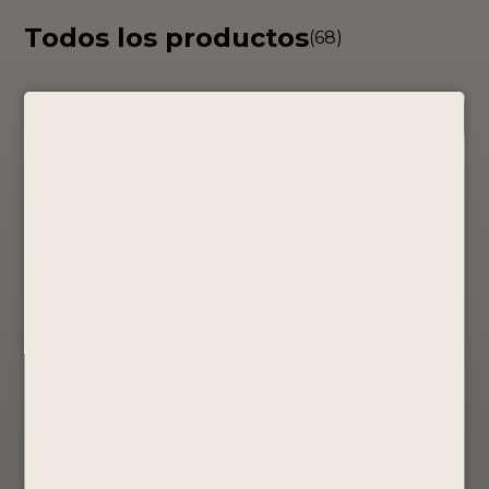
Todos los productos
(68)
COLECCIÓN
Pack Pisco
PACK RTD´S
PERUANIDAD
Portón
BY PORTÓN
– PISCO
X12
Promociones
PORTÓN
Promociones
S/
148.00
50ML
S/
90.00
Mosto Verde
Comprar
S/
131.40
Ahora
Comprar
Ver Producto
Ahora
Comprar
Ver Producto
Ahora
Ver Producto