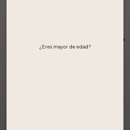
PISCO
PISCO
Pisco Portón
PORTÓN
PORTÓN
Orgullo
EDICIÓN
EDICIÓN
Peruano –
LIMITADA
LIMITADA
Quinta
PALLAY
QUILLOAY
Colección
750ML
750ML
Ollantaytambo
¿Eres mayor de edad?
Edición
Edición
Edición
especial
especial
especial
S/
229.00
S/
229.00
S/
89.90
Comprar
Comprar
Comprar
Ahora
Ahora
Ahora
Ver Producto
Ver Producto
Ver Producto
PISCO PURO
LA
CARAVEDO –