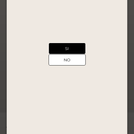
Edición EL
MURAL
750ML
Pisco Puro
S/
39.90
Comprar
SI
Ahora
Ver Producto
NO
←
1
2
3
4
5
6
7
→