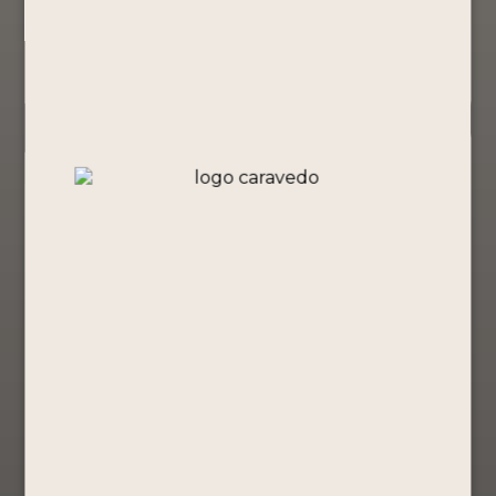
Todos los productos
(2)
¡Oferta!
¡Oferta!
Pisco Puro
2 PISCO
Pago de los
PURO PAGO
Frailes
DE LOS
Torontel 500
FRAILES
ml – 4L
500ML
Pisco Puro
Promociones