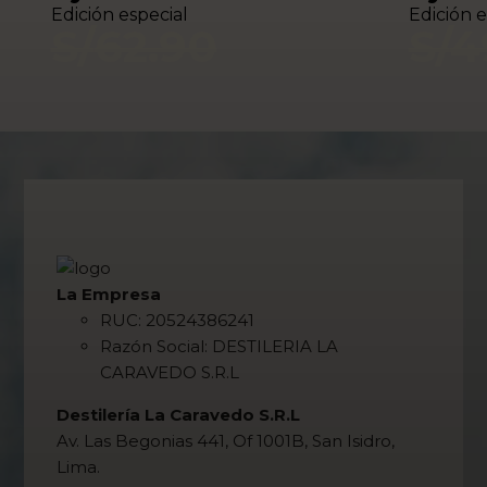
Edición especial
Edición e
S/
62.90
S/
4
S/
55.00
S/
4
Comprar Ahora
Ver Producto
Comprar
La Empresa
RUC: 20524386241
Razón Social: DESTILERIA LA
CARAVEDO S.R.L
Destilería La Caravedo S.R.L
Av. Las Begonias 441, Of 1001B, San Isidro,
Lima.