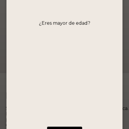
S/
209.90
S/
101.80
S/
91.90
Comprar
Comprar
Ahora
Ahora
¿Eres mayor de edad?
Ver Producto
Ver Producto
Edición Especial
Somos la destilería operativa más antigua de América.
Desarrollamos los más altos estándares de
producción para ofrecer productos de excelente
calidad.