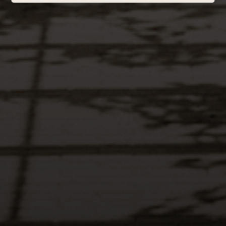
La Empresa
RUC: 20524386241
Razón Social: DESTILERIA LA
CARAVEDO S.R.L
Destilería La Caravedo S.R.L
Av. Las Begonias 441, Of 1001B, San Isidro,
Lima.
Bodega La Caravedo
Salas Guadalupe, Panamericana Sur
alt. km 291 Fundo la Caravedo
Contáctanos
Peru +51 1 711-7800
ventasonline@lacaravedo.com
ecommerce@lacaravedo.com