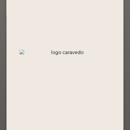
Edición
PORTÓN
MACCHU
Amazonía
MOSTO
PICCHU –
Peruana –
VERDE 750
PISCO
PISCO
ML +
PORTÓN
PORTÓN
Chocotejas
50ML
50ML
masterpiece
Mosto Verde
Edición
Mosto Verde
S/
91.60
especial
S/
149.80
S/
91.90
Comprar
Comprar
Ahora
Comprar
Ahora
Ver Producto
Ahora
Ver Producto
Ver Producto
COLECCIÓN
PISCO
Pisco Portón
¡Oferta!
PERUANIDAD
PORTÓN
Orgullo
– PISCO
MOSTO
Peruano –
PORTÓN
VERDE 750
Quinta