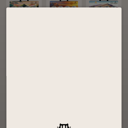
Pack Portón –
Pack Portón –
Pack Portón –
Edición
Edición Lima
Edición
Amazonía
– PISCO
Vinicunca –
Peruana –
PORTÓN
PISCO
PISCO
50ML
PORTÓN
PORTÓN
50ML
Edición
50ML
especial
Edición
Edición
especial
S/
91.90
especial
S/
91.90
S/
91.90
Comprar
Ahora
Comprar
Comprar
Ver Producto
Ahora
Ahora
Ver Producto
Ver Producto