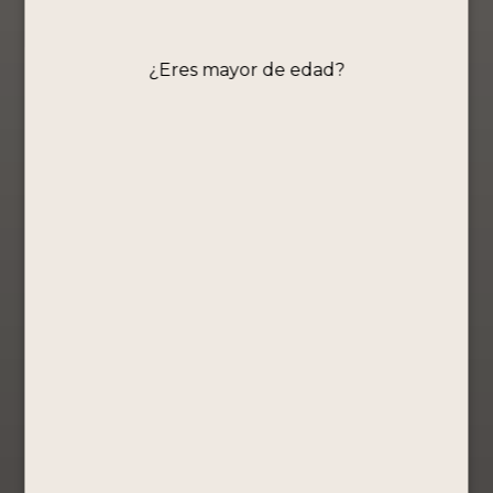
¿Eres mayor de edad?
Pisco Portón
Orgullo
Peruano –
Quinta
Colección
Ollantaytambo
Edición
especial
S/
89.90
Comprar
Ahora