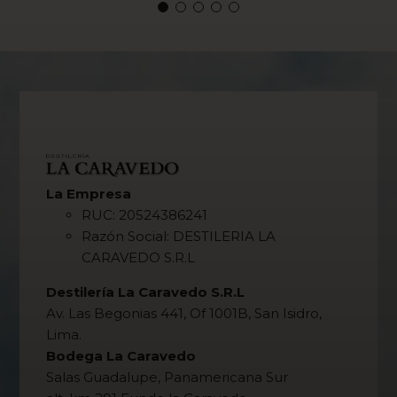
S/
55.00
S
Comprar Ahora
Ver Producto
Com
La Empresa
RUC: 20524386241
Razón Social: DESTILERIA LA
CARAVEDO S.R.L
Destilería La Caravedo S.R.L
Av. Las Begonias 441, Of 1001B, San Isidro,
Lima.
Bodega La Caravedo
Salas Guadalupe, Panamericana Sur