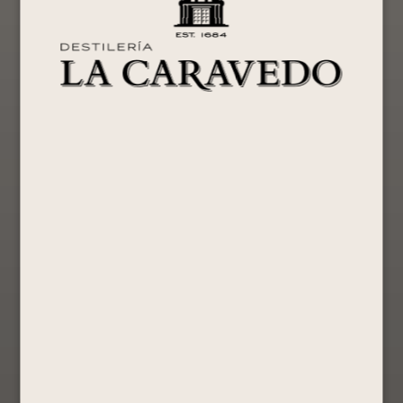
PISCO
Pack Pisco
Colección
PORTÓN
Portón
Completa
MOSTO
Orgullo
Promociones
VERDE 750
Peruano
S/
148.00
ML +
Edición
Chocotejas
especial
masterpiece
Comprar
S/
551.40
Ahora
Mosto Verde
S/
460.00
Ver Producto
S/
149.80
Comprar
Ahora
Comprar
Ver Producto
Ahora
Ver Producto