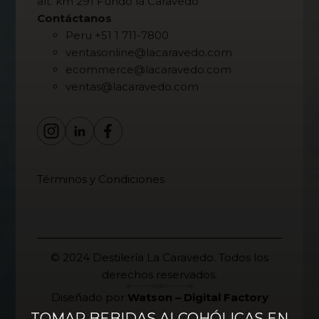
alt. km 291 Fundo la Caravedo
Contáctanos
Peru +51 1 711-7800
ventasonline@lacaravedo.com
ecommerce@lacaravedo.com
ventas@lacaravedo.com
Términos y Condiciones
© 2024 Destilería La Caravedo. Todos los
derechos reservados.
Diseñado por
Watson – Digital Factory
TOMAR BEBIDAS ALCOHÓLICAS EN