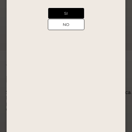
Ver Producto
SI
NO
Edición Especial
Somos la destilería operativa más antigua de América.
Desarrollamos los más altos estándares de
producción para ofrecer productos de excelente
calidad.