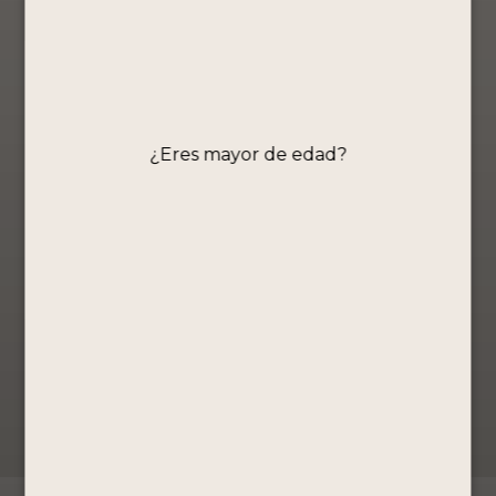
Chilcano By
Portón –
Sabor Mango
355ml
¿Eres mayor de edad?
Ready to Drink
S/
10.90
Comprar
Ahora
Ver Producto