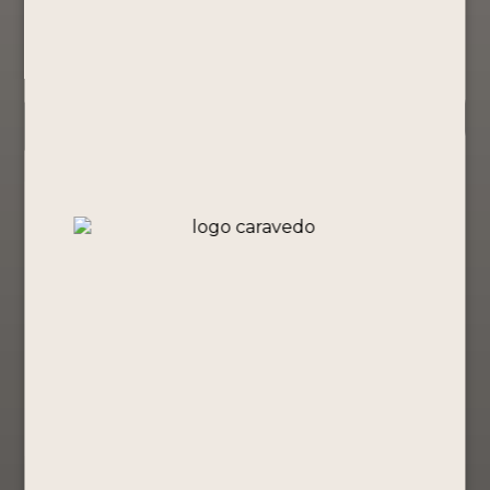
Todos los productos
(4)
Chilcano By
Chilcano By
Chilcano By
Portón –
Portón –
Portón –
Sabor Limón
Sabor
Sabor Frutos
355ml
Maracuyá
Rojos 355ml
355ml
Ready to Drink
Ready to Drink
Ready to Drink
S/
10.90
S/
10.90
S/
10.90
Comprar
Comprar
Ahora
Comprar
Ahora
Ver Producto
Ahora
Ver Producto
Ver Producto