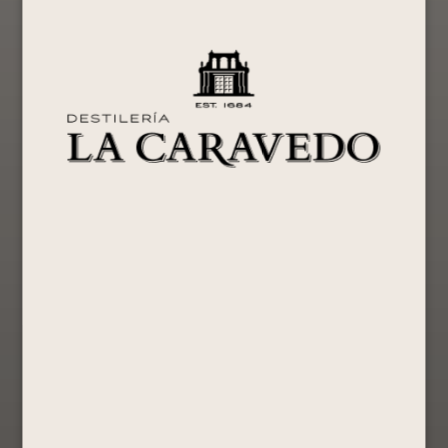
¡Oferta!
Pisco Portón
Mosto Verde
Albilla
Mosto Verde
S/
94.90
S/
86.90
Comprar
Ahora
Ver Producto