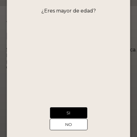
¿Eres mayor de edad?
Edición Especial
Somos la destilería operativa más antigua de América.
Desarrollamos los más altos estándares de
producción para ofrecer productos de excelente
calidad.
¡Oferta!
SI
NO