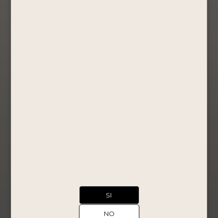
Pisco Puro La
Caravedo
Torontel
750ml
Pisco Puro
S/
36.90
Comprar
Ahora
Ver Producto
1
2
→
SI
NO