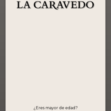
S/
36.90
S/
209.90
S/
209.90
Comprar
Comprar
Comprar
Ahora
Ahora
Ahora
Ver Producto
Ver Producto
Ver Producto
PISCO PURO
Pisco Puro La
Pisco Puro La
¡Oferta!
¡Oferta!
PAGO DE LOS
Caravedo
Caravedo
FRAILES
Quebranta
Quebranta
QUEBRANTA
750ML – 4L
Tubular
500ML – 4L
750ML
Pisco Puro
Pisco Puro
Pisco Puro
S/
129.90
S/
209.90
S/
43.90
Comprar
Comprar
Ahora
Comprar
Ahora
Ver Producto
Ahora
Ver Producto
Ver Producto
¿Eres mayor de edad?