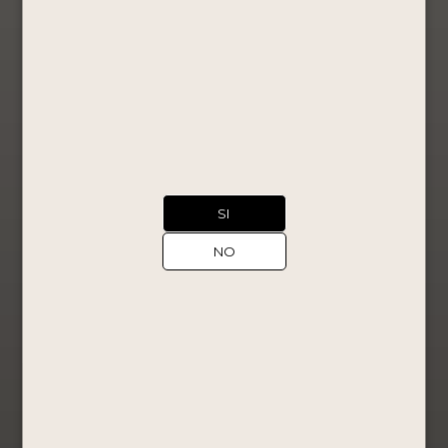
PISCO
¡Oferta!
PORTÓN
MOSTO
VERDE 750
ML +
BOMBONES
MASTERPIECES
165 GR By
Portón
SI
Mosto Verde
S/
136.80
NO
S/
130.90
Comprar
Ahora
Ver Producto