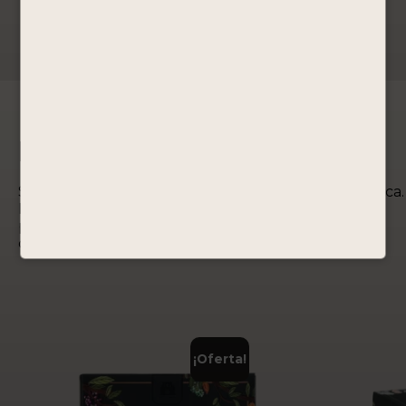
1
2
3
4
→
Edición Especial
Somos la destilería operativa más antigua de América.
Desarrollamos los más altos estándares de
producción para ofrecer productos de excelente
calidad.
¡Oferta!