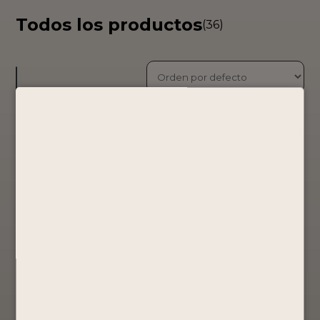
Todos los productos
(36)
PISCO
PISCO
PISCO
PORTÓN
PORTÓN –
PORTÓN –
EDICION
BOX
BOX
LIMITADA –
TRICAMPEÓN
TRICAMPEÓN
B.A.P. UNIÓN
/ GUINDA
/ NEGRO
750ML
750ML
Edición
especial
Mosto Verde
Mosto Verde
S/
300.00
S/
250.00
S/
250.00
Comprar
Comprar
Comprar
Ahora
Ahora
Ahora
Ver Producto
Ver Producto
Ver Producto