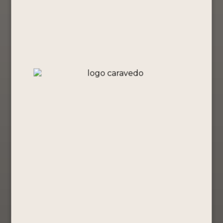
Pack Portón –
Pack Portón –
Pack Portón –
Edición
Edición Lima
Edición
Amazonía
– PISCO
Vinicunca –
Peruana –
PORTÓN
PISCO
PISCO
50ML
PORTÓN
PORTÓN
50ML
Edición
50ML
especial
Edición
Edición
especial
S/
91.90
especial
S/
91.90
S/
91.90
Comprar
Ahora
Comprar
Comprar
Ver Producto
Ahora
Ahora
Ver Producto
Ver Producto