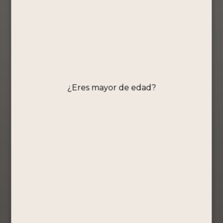
PISCO
PORTÓN
MOSTO
VERDE 750
ML +
Chocotejas
masterpiece
COLECCIÓN
COLECCIÓN
MACCHU
PERUANIDAD
Mosto Verde
¿Eres mayor de edad?
PICCHU –
– PISCO
S/
149.80
PISCO
PORTÓN
PORTÓN
50ML
50ML
Comprar
Mosto Verde
Ahora
Mosto Verde
S/
131.40
Ver Producto
S/
91.60
Comprar
Comprar
Ahora
Ahora
Ver Producto
Ver Producto