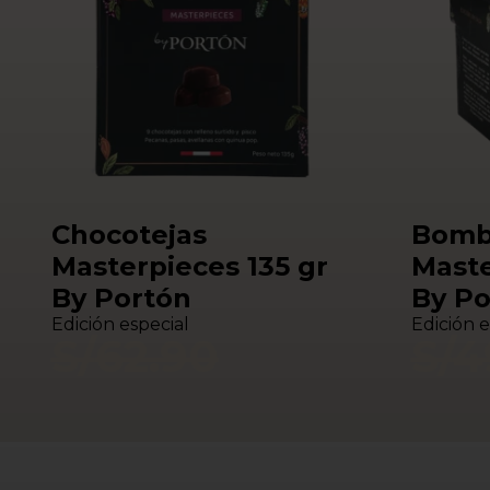
Chocotejas
Bomb
Masterpieces 135 gr
Maste
By Portón
By Po
Edición especial
Edición e
S/
62.90
S/
4
S/
55.00
S/
4
Comprar Ahora
Ver Producto
Comprar